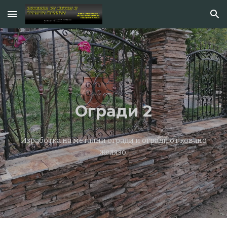
Skip to main content
Skip to navigation
Огради 2
Изработка на метални огради и огради от ковано
желязо.