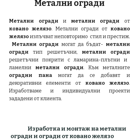
Метални огради
Метални огради
и
метални огради
от
ковано желязо
.
Метални огради
от
ковано
желязо
излъчват неповторимо стил и престиж.
М
етални огради
могат да бъдат-
метални
огради
тип решетъчни,
метални огради
решетъчни покрити с ламарина-плътни и
ламелни
метални огради
. Към металните
оградни
пана
могат да се добавят и
декоративни елементи от
ковано желязо
.
Изработваме и индивидуални проекти
зададени от клиента.
Изработка и монтаж на метални
огради и огради от ковано желязо